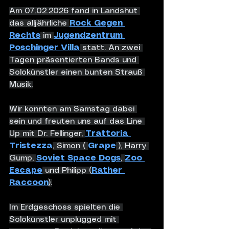
Am 07.02.2026 fand in Landshut 
das alljährliche 
Rock Gegen 
Rechts
 im 
Jugendzentrum 
Poschinger Villa
 statt. An zwei 
Tagen präsentierten Bands und 
Solokünstler einen bunten Strauß 
Musik.
Wir konnten am Samstag dabei 
sein und freuten uns auf das Line 
Up mit Dr. Fellinger, 
Trattoria 
Tristezza
, Simon ( 
Grape
 ), Harry 
Gump, 
Soviet Space Dogs
, 
Zoo 
Escape
 und Philipp (
Rather 
Raccoon
).
Im Erdgeschoss spielten die 
Solokünstler unplugged mit 