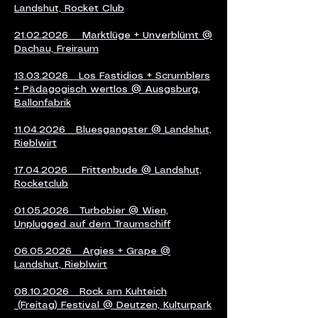
Landshut, Rocket Club
21.02.2026 Marktlüge + Unverblümt @
Dachau, Freiraum
13.03.2026 Los Fastidios + Scrumblers
+ Pädagogisch wertlos @ Ausgsburg,
Ballonfabrik
11.04.2026 Bluesgangster @ Landshut,
Rieblwirt
17.04.2026 Frittenbude @ Landshut,
Rocketclub
01.05.2026 Turbobier @ Wien,
Unplugged auf dem Traumschiff
06.05.2026 Argies + Grape @
Landshut, Rieblwirt
08.10.2026 Rock am Kuhteich
(Freitag) Festival @ Deutzen, Kulturpark