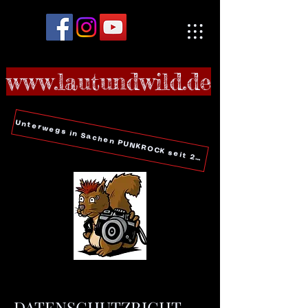
www.lautundwild.de
Unterwegs in Sachen PUNKROCK seit 2006
DATENSCHUTZRICHT