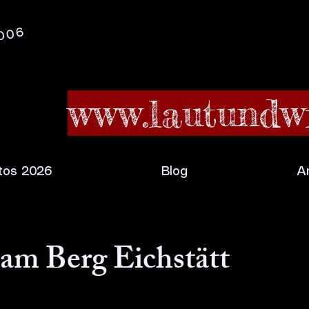
2006
www.lautundwi
tos 2026
Blog
A
am Berg Eichstätt